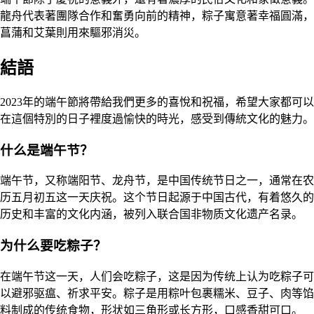
龍舟代表著團隊合作和奮勇向前的精神，粽子寓意著幸福圓滿，
菖蒲和艾葉則用來驅邪消災。
結語
2023年的端午節將帶給我們更多的喜悅和祝福，希望大家都可以
在這個特別的日子裡度過愉快的時光，感受到傳統文化的魅力。
什么是端午节？
端午节，又称端阳节、龙舟节，是中国传统节日之一，通常在农
历五月初五这一天庆祝。这个节日起源于中国古代，有着悠久的
历史和丰富的文化内涵，被列入联合国非物质文化遗产名录。
为什么要吃粽子？
在端午节这一天，人们会吃粽子，这是因为传统上认为吃粽子可
以避邪驱瘟、祈求平安。粽子是用粽叶包裹糯米、豆子、肉等馅
料制成的传统食物，形状如三角形或长方形，口感香甜可口。