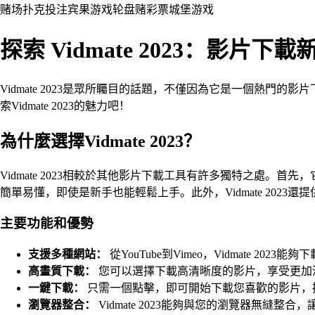
赌场
扑克
投注
宾果游戏
轮盘赌
彩票
城堡
游戏
探索 Vidmate 2023：影片下
Vidmate 2023是眾所矚目的話題，不僅因為它是一個熱
索Vidmate 2023的魅力吧！
為什麼選擇Vidmate 2023？
Vidmate 2023相較於其他影片下載工具有許多獨特之處。首
簡單易懂，即使是新手也能輕鬆上手。此外，Vidmate 202
主要功能和優勢
支援多種網站：
從YouTube到Vimeo，Vidmate 20
高畫質下載：
您可以選擇下載高清晰度的影片，享受更加
一鍵下載：
只需一個點擊，即可開始下載您喜歡的影片，
瀏覽器整合：
Vidmate 2023能夠與您的瀏覽器無縫