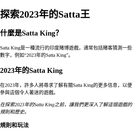
探索2023年的Satta王
什麼是Satta King？
Satta King是一種流行的印度賭博遊戲，通常包括賭客猜測一些
數字，例如“2023年的Satta King”。
2023年的Satta King
在2023年，許多人將尋求了解有關Satta King的更多信息，以便
參與這個令人著迷的遊戲。
在探索2023年的Satta King之前，讓我們更深入了解這個遊戲的
規則和歷史。
規則和玩法