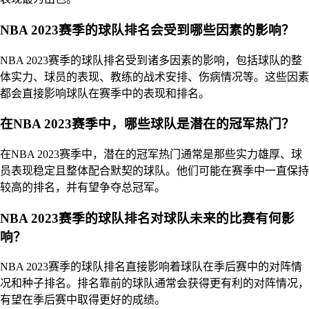
NBA 2023赛季的球队排名会受到哪些因素的影响？
NBA 2023赛季的球队排名受到诸多因素的影响，包括球队的整
体实力、球员的表现、教练的战术安排、伤病情况等。这些因素
都会直接影响球队在赛季中的表现和排名。
在NBA 2023赛季中，哪些球队是潜在的冠军热门？
在NBA 2023赛季中，潜在的冠军热门通常是那些实力雄厚、球
员表现稳定且整体配合默契的球队。他们可能在赛季中一直保持
较高的排名，并有望争夺总冠军。
NBA 2023赛季的球队排名对球队未来的比赛有何影
响？
NBA 2023赛季的球队排名直接影响着球队在季后赛中的对阵情
况和种子排名。排名靠前的球队通常会获得更有利的对阵情况，
有望在季后赛中取得更好的成绩。