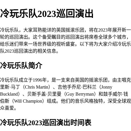
冷玩乐队2023巡回演出
冷玩乐队，大家耳熟能详的英国摇滚乐团，将在2023年展开新一
轮的巡回演出。这个备受瞩目的巡回演出将席卷全球多个城市，
给乐迷们带来一场世界级的视听盛宴。以下将为大家介绍冷玩乐
队2023巡回演出的相关信息。
冷玩乐队简介
冷玩乐队成立于1996年，是一支来自英国的摇滚乐团，由主唱克
里斯·马丁（Chris Martin）、吉他手乔尼·巴科兰（Jonny
Buckland）、贝斯手盖·贝里曼（Guy Berryman）和鼓手威尔·钱
伯斯（Will Champion）组成。他们的音乐风格独特，深受全球观
众喜爱。
冷玩乐队2023巡回演出时间表