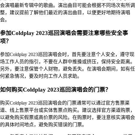
会演唱最新专辑中的歌曲。演出曲目可能会根据不同场次有所调
整，建议提前了解他们最近的演出曲目，以便更好地期待演唱
会。
参加Coldplay 2023巡回演唱会需要注意哪些安全事
项？
参加Coldplay 2023巡回演唱会时，首先要注意个人安全，遵守现
场工作人员的指引，不要在人群中推搡或挤压，保持安全距离。
另外，要注意保管个人财物，避免丢失。在演唱会期间，如有任
何紧急情况，要及时向工作人员求助。
如何购买Coldplay 2023巡回演唱会的门票？
购买Coldplay 2023巡回演唱会的门票通常可以通过官方售票渠
道、线上售票平台或实体售票点购买。建议选择官方渠道购票，
以避免购买假票或高价票的风险。在购票时，要注意核实演唱会
的具体时间地点，避免购买错误的门票。