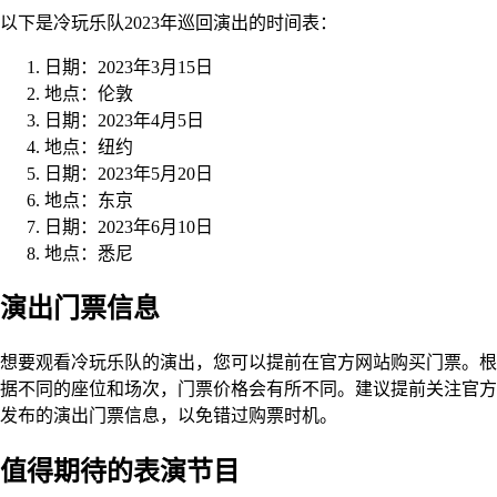
以下是冷玩乐队2023年巡回演出的时间表：
日期：2023年3月15日
地点：伦敦
日期：2023年4月5日
地点：纽约
日期：2023年5月20日
地点：东京
日期：2023年6月10日
地点：悉尼
演出门票信息
想要观看冷玩乐队的演出，您可以提前在官方网站购买门票。根
据不同的座位和场次，门票价格会有所不同。建议提前关注官方
发布的演出门票信息，以免错过购票时机。
值得期待的表演节目