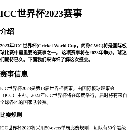
ICC世界杯2023赛事
介绍
2023年ICC世界杯(Cricket World Cup，简称CWC)将是国际板
球比赛中最重要的赛事之一。 这项赛事将在2023年举办，球迷
们期待已久。下面我们来详细了解这次盛会。
赛事信息
ICC世界杯2023是第13届世界杯赛事，由国际板球理事会
（ICC）主办。2023年ICC世界杯将在印度举行，届时将有来自
全球各地的国家队参赛。
比赛规则
ICC世界杯2023将采用50-overs单局比赛规则，每队有50个超级