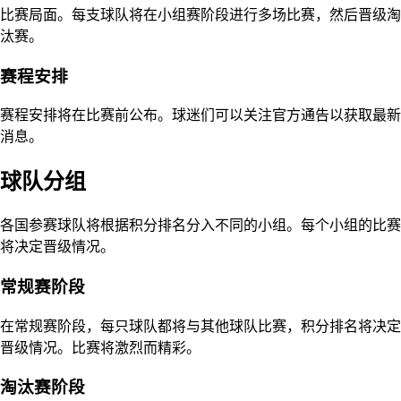
比赛局面。每支球队将在小组赛阶段进行多场比赛，然后晋级淘
汰赛。
赛程安排
赛程安排将在比赛前公布。球迷们可以关注官方通告以获取最新
消息。
球队分组
各国参赛球队将根据积分排名分入不同的小组。每个小组的比赛
将决定晋级情况。
常规赛阶段
在常规赛阶段，每只球队都将与其他球队比赛，积分排名将决定
晋级情况。比赛将激烈而精彩。
淘汰赛阶段