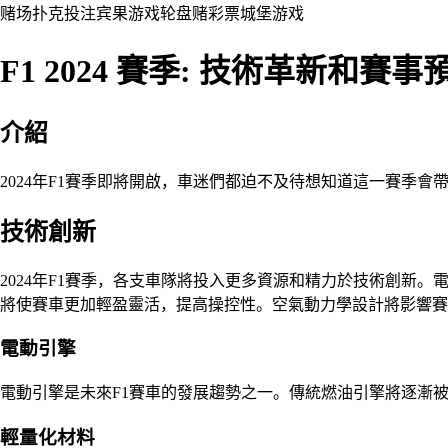
赌场
扑克
投注
宾果游戏
轮盘赌
彩票
城堡
游戏
F1 2024 賽季: 技術革新和賽事
介紹
2024年F1賽季即將開啟，車迷們都迫不及待想知道這一賽季會
技術創新
2024年F1賽季，各支車隊將投入更多資源和精力於技術創
將使賽車更加輕盈靈活，提高操控性。空氣動力學設計將影響賽
電動引擎
電動引擎是未來F1賽車的發展趨勢之一。傳統燃油引擎將逐漸
輕量化材料