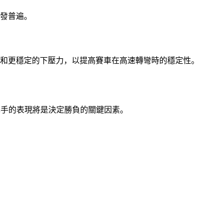
愈發普遍。
和更穩定的下壓力，以提高賽車在高速轉彎時的穩定性。
車手的表現將是決定勝負的關鍵因素。