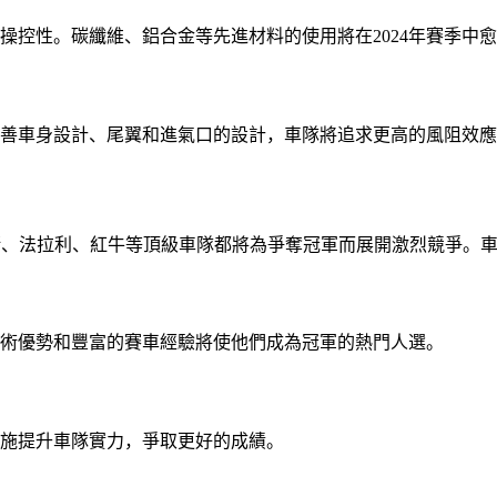
操控性。碳纖維、鋁合金等先進材料的使用將在2024年賽季中
善車身設計、尾翼和進氣口的設計，車隊將追求更高的風阻效應
德斯、法拉利、紅牛等頂級車隊都將為爭奪冠軍而展開激烈競爭。
術優勢和豐富的賽車經驗將使他們成為冠軍的熱門人選。
施提升車隊實力，爭取更好的成績。