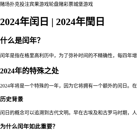
赌场
扑克
投注
宾果游戏
轮盘赌
彩票
城堡
游戏
2024年闰日 | 2024年閏日
什么是闰年？
闰年是指在格里高利历中，为了弥补时间的不精确性，每四年增
2024年的特殊之处
2024年将是一个特殊的一年，因为它将拥有一个额外的闰日
历史背景
闰日的概念可以追溯到古代文明。早在古埃及和古罗马时期，人
为什么闰年如此重要？