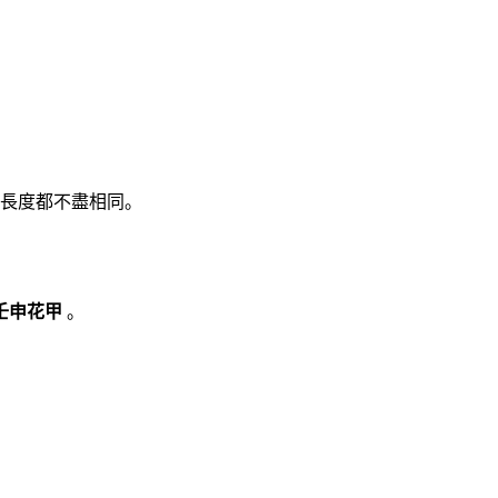
長度都不盡相同。
壬申花甲
。