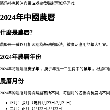
赌场
扑克
投注
宾果游戏
轮盘赌
彩票
城堡
游戏
2024年中國農曆
什麼是農曆？
農曆是一種以月相週期為基礎的曆法，被廣泛應用於華人社會。
2024年農曆年份
2024年將是農曆
庚子年
，庚子年是十二生肖中的
鼠年
。根據中國
農曆月份
2024年的農曆月份與陽曆有所不同，每個月的名稱與長度均不同
正月：腊月（陽曆1月23日-2月21日）
二月：正月（2月22日-3月23日）