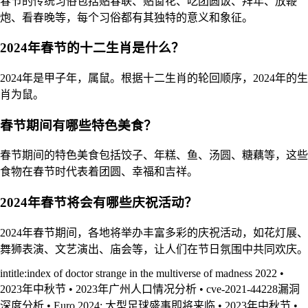
春节的传统习俗包括贴春联、贴窗花、吃团圆饭、拜年、放鞭
炮、看春晚等，每个习俗都有其独特的意义和象征。
2024年春节的十二生肖是什么？
2024年是甲子年，属鼠。根据十二生肖的轮回顺序，2024年的生
肖为鼠。
春节期间有哪些特色美食？
春节期间的特色美食包括饺子、年糕、鱼、汤圆、糖藕等，这些
食物在春节时代表着团圆、幸福和吉祥。
2024年春节将会有哪些庆祝活动？
2024年春节期间，各地将举办丰富多彩的庆祝活动，如花灯展、
舞狮表演、文艺演出、庙会等，让人们在节日氛围中共同欢庆。
intitle:index of doctor strange in the multiverse of madness 2022
•
2023年中秋节
•
2023年广州人口情况分析
•
cve-2021-44228漏洞
深度分析
•
Euro 2024: 大型足球盛事即将来临
•
2023年中秋节
•