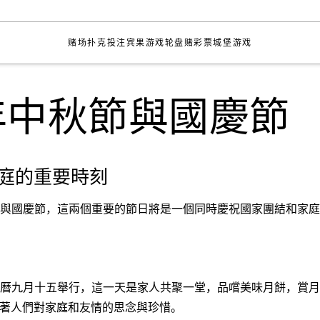
赌场
扑克
投注
宾果游戏
轮盘赌
彩票
城堡
游戏
3年中秋節與國慶節
庭的重要時刻
秋節與國慶節，這兩個重要的節日將是一個同時慶祝國家團結和家
於農曆九月十五舉行，這一天是家人共聚一堂，品嚐美味月餅，賞
著人們對家庭和友情的思念與珍惜。