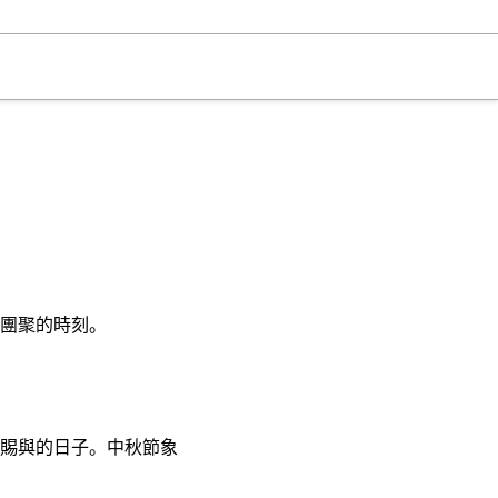
庭團聚的時刻。
月賜與的日子。中秋節象