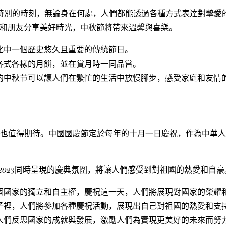
特別的時刻，無論身在何處，人們都能透過各種方式表達對摯愛
和朋友分享美好時光，中秋節將帶來溫馨與喜樂。
化中一個歷史悠久且重要的傳統節日。
各式各樣的月餅，並在賞月時一同品嘗。
的中秋节可以讓人們在繁忙的生活中放慢腳步，感受家庭和友情
慶節也值得期待。中國國慶節定於每年的十月一日慶祝，作為中華
023
同時呈現的慶典氛圍，將讓人們感受到對祖國的熱愛和自豪
個國家的獨立和自主權，慶祝這一天，人們將展現對國家的榮耀
子裡，人們將參加各種慶祝活動，展現出自己對祖國的熱愛和支
人們反思國家的成就與發展，激勵人們為實現更美好的未來而努