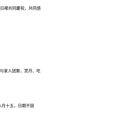
節日裡共同慶祝，共同感
与家人团聚，赏月、吃
历八月十五，日期不固