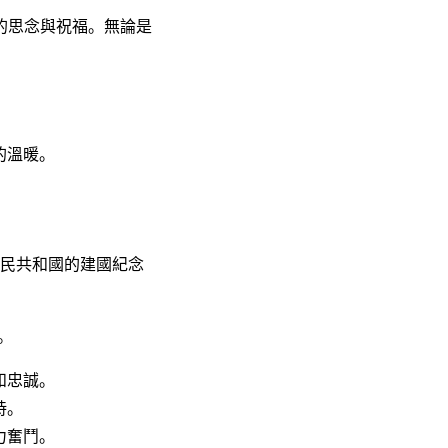
的思念與祝福。無論是
的溫暖。
人民共和國的建國紀念
。
和忠誠。
持。
力奮鬥。