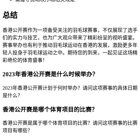
总结
香港公开赛作为一项备受关注的羽毛球赛事，不仅展现了选手
们的实力与技艺，也为广大观众带来了精彩纷呈的视听盛宴。
赛事举办也有利于推动羽毛球运动在香港的发展，激励更多年
轻人投身于羽毛球运动之中。期待您的到来，一起见证这场精
彩绝伦的体育盛事！
2023年香港公开赛是什么时候举办？
2023年香港公开赛计划于何时举办？请问这项赛事的具体日期
是什么？
香港公开赛是哪个体育项目的比赛？
香港公开赛是属于哪个体育项目的比赛？请问这项赛事的比赛
项目有哪些？