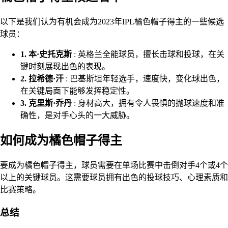
以下是我们认为有机会成为2023年IPL橘色帽子得主的一些候选
球员：
1. 本·史托克斯
: 英格兰全能球员，擅长击球和投球，在关
键时刻展现出色的表现。
2. 拉希德·汗
: 巴基斯坦年轻选手，速度快，变化球出色，
在关键局面下能够发挥稳定性。
3. 克里斯·乔丹
: 身材高大，拥有令人畏惧的抛球速度和准
确性，是对手心头的一大威胁。
如何成为橘色帽子得主
要成为橘色帽子得主，球员需要在单场比赛中击倒对手4个或4个
以上的关键球员。这需要球员拥有出色的投球技巧、心理素质和
比赛策略。
总结