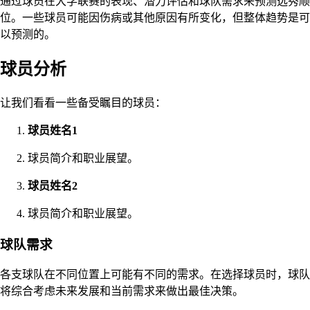
通过球员在大学联赛的表现、潜力评估和球队需求来预测选秀顺
位。一些球员可能因伤病或其他原因有所变化，但整体趋势是可
以预测的。
球员分析
让我们看看一些备受瞩目的球员：
球员姓名1
球员简介和职业展望。
球员姓名2
球员简介和职业展望。
球队需求
各支球队在不同位置上可能有不同的需求。在选择球员时，球队
将综合考虑未来发展和当前需求来做出最佳决策。