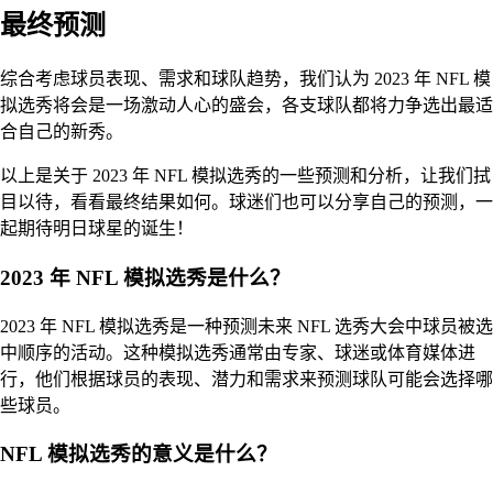
最终预测
综合考虑球员表现、需求和球队趋势，我们认为 2023 年 NFL 模
拟选秀将会是一场激动人心的盛会，各支球队都将力争选出最适
合自己的新秀。
以上是关于 2023 年 NFL 模拟选秀的一些预测和分析，让我们拭
目以待，看看最终结果如何。球迷们也可以分享自己的预测，一
起期待明日球星的诞生！
2023 年 NFL 模拟选秀是什么？
2023 年 NFL 模拟选秀是一种预测未来 NFL 选秀大会中球员被选
中顺序的活动。这种模拟选秀通常由专家、球迷或体育媒体进
行，他们根据球员的表现、潜力和需求来预测球队可能会选择哪
些球员。
NFL 模拟选秀的意义是什么？