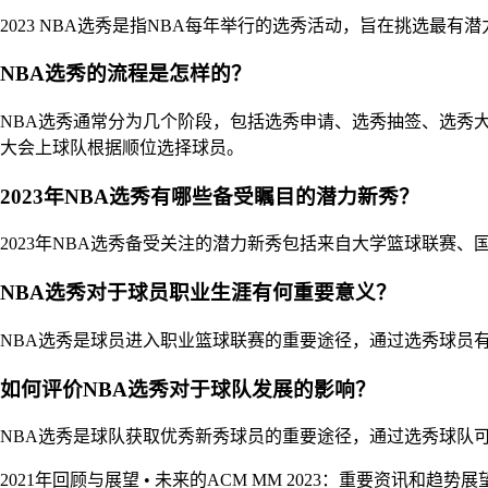
2023 NBA选秀是指NBA每年举行的选秀活动，旨在挑选最
NBA选秀的流程是怎样的？
NBA选秀通常分为几个阶段，包括选秀申请、选秀抽签、选秀
大会上球队根据顺位选择球员。
2023年NBA选秀有哪些备受瞩目的潜力新秀？
2023年NBA选秀备受关注的潜力新秀包括来自大学篮球联赛
NBA选秀对于球员职业生涯有何重要意义？
NBA选秀是球员进入职业篮球联赛的重要途径，通过选秀球员
如何评价NBA选秀对于球队发展的影响？
NBA选秀是球队获取优秀新秀球员的重要途径，通过选秀球队
2021年回顾与展望
•
未来的ACM MM 2023：重要资讯和趋势展