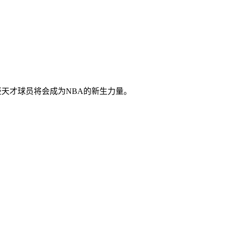
轻天才球员将会成为NBA的新生力量。