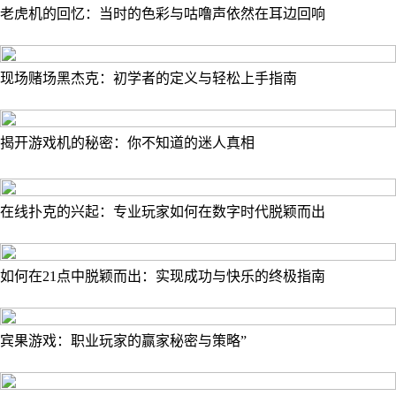
老虎机的回忆：当时的色彩与咕噜声依然在耳边回响
现场赌场黑杰克：初学者的定义与轻松上手指南
揭开游戏机的秘密：你不知道的迷人真相
在线扑克的兴起：专业玩家如何在数字时代脱颖而出
如何在21点中脱颖而出：实现成功与快乐的终极指南
宾果游戏：职业玩家的赢家秘密与策略”