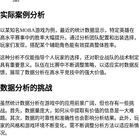
实际案例分析
以某知名MOBA游戏为例，最近的统计数据显示，特定英雄在
高水平赛事中的胜率大幅提升。通过分析团队配置和出装选择，
玩家们发现，搭配某个辅助角色能有效提高整体胜率。
这种分析不仅能指导个人玩家的选择，还对职业战队的战术制定
具有重要意义。队伍在比赛中不断调整策略，以适应实时数据反
馈，展现了数据分析在高水平竞技中的强大价值。
数据分析的挑战
虽然统计数据分析在游戏中的应用前景广阔，但也存有一些挑
战。首先，数据量庞大，如何从中提取有价值的信息是一大难
题。其次，数据的可靠性和准确性也会影响分析结果。此外，玩
家的风格和游戏环境不断变化，需不断调整分析方法以适应新情
况。