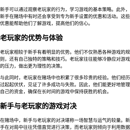
新手可以通过观察老玩家的行为，学习游戏的基本策略。此外，
新手在赌场中有时还会享受到专为新手设置的优惠和活动。这些
优惠能帮助他们了解游戏，提高他们的信心。
老玩家的优势与体验
老玩家相较于新手有着明显的优势。他们不仅熟悉各种游戏的规
则，还有自己独特的策略和技巧。老玩家往往能够冷静应对游戏
的压力，做出更为理性的决策。
与此同时，老玩家在赌场中也积累了很多珍贵的经验。他们经历
过起起伏伏，见证了许多成功与失败。因此，他们能更好地管理
自己的资金，确保在长时间的游戏中保持获胜的机会。
新手与老玩家的游戏对决
在赌场中，新手与老玩家的对决堪称一场智慧与运气的较量。新
手在对局中往往凭借直觉进行决策，而老玩家则倾向于利用数据