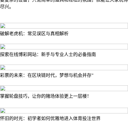
尽兴。
破解老虎机：常见误区与真相解析
探索在线博彩网站：新手与专业人士的必备指南
彩票的未来：在区块链时代，梦想与机会并存”
掌握轮盘技巧，让你的赌场体验更上一层楼！
怀旧的时光：初学者如何优雅地进入体育投注世界