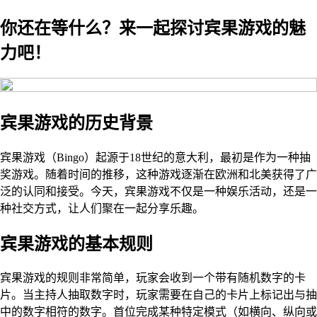
你还在等什么？来一起探讨宾果游戏的魅
力吧！
宾果游戏的历史背景
宾果游戏（Bingo）起源于18世纪的意大利，最初是作为一种抽
奖游戏。随着时间的推移，这种游戏逐渐在欧洲和北美获得了广
泛的认同和接受。今天，宾果游戏不仅是一种娱乐活动，还是一
种社交方式，让人们聚在一起分享乐趣。
宾果游戏的基本规则
宾果游戏的规则非常简单，玩家会收到一个带有随机数字的卡
片。当主持人抽取数字时，玩家需要在自己的卡片上标记出与抽
中的数字相符的数字。首位完成某种特定模式（如横向、纵向或