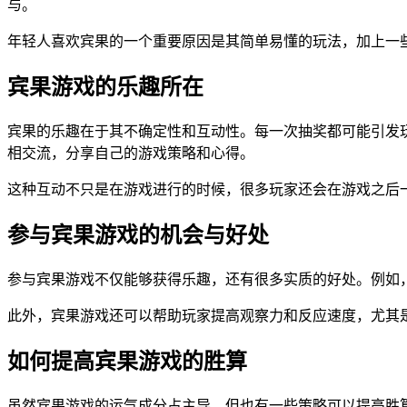
与。
年轻人喜欢宾果的一个重要原因是其简单易懂的玩法，加上一
宾果游戏的乐趣所在
宾果的乐趣在于其不确定性和互动性。每一次抽奖都可能引发
相交流，分享自己的游戏策略和心得。
这种互动不只是在游戏进行的时候，很多玩家还会在游戏之后
参与宾果游戏的机会与好处
参与宾果游戏不仅能够获得乐趣，还有很多实质的好处。例如
此外，宾果游戏还可以帮助玩家提高观察力和反应速度，尤其
如何提高宾果游戏的胜算
虽然宾果游戏的运气成分占主导，但也有一些策略可以提高胜