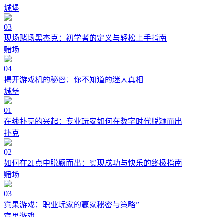
城堡
03
现场赌场黑杰克：初学者的定义与轻松上手指南
赌场
04
揭开游戏机的秘密：你不知道的迷人真相
城堡
01
在线扑克的兴起：专业玩家如何在数字时代脱颖而出
扑克
02
如何在21点中脱颖而出：实现成功与快乐的终极指南
赌场
03
宾果游戏：职业玩家的赢家秘密与策略”
宾果游戏