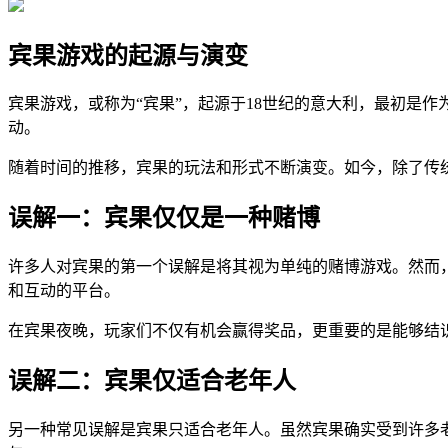
宾果游戏的起源与演变
宾果游戏，或称为“宾果”，起源于18世纪的意大利，最初是
动。
随着时间的推移，宾果的玩法和形式不断演变。如今，除了传
误解一：宾果仅仅是一种赌博
许多人对宾果的第一个误解是将其视为单纯的赌博游戏。然而
和互动的平台。
在宾果夜晚，玩家们不仅有机会赢得奖品，更重要的是能够结
误解二：宾果仅适合老年人
另一种常见误解是宾果只适合老年人。虽然宾果确实受到许多