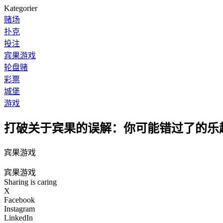
Kategorier
赌场
扑克
投注
宾果游戏
轮盘赌
彩票
城堡
游戏
打破关于宾果的误解：你可能错过了的乐
宾果游戏
宾果游戏
Sharing is caring
X
Facebook
Instagram
LinkedIn